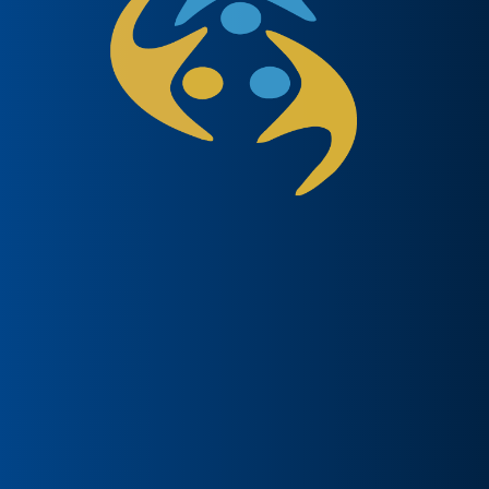
CENTRO FIDR
PROGETTI
CONFEREN
Portale finanziato nell'ambito del
progetto PriMED