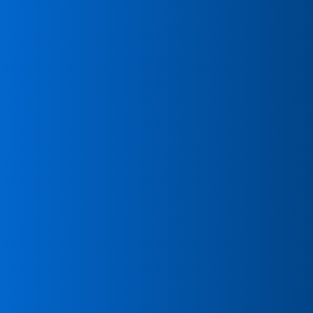
Dipartimento di Diritto, Economia e
Culture
Università degli Studi dell'Insubria
Indirizzo:
Via Regina Teodolinda, 37, 22100
Como CO