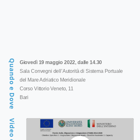
Dipartimento di Diritto, Economia e Culture
Università degli Studi dell'Insubria
Indirizzo:
Via Regina Teodolinda, 37, 22100 Como CO
CENTRO FIDR
Quando e Dove
Giovedì 19 maggio 2022, dalle 14.30
Sala Convegni dell’Autorità di Sistema Portuale
del Mare Adriatico Meridionale
Corso Vittorio Veneto, 11
Bari
PROGETTI