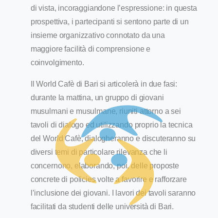
di vista, incoraggiandone l’espressione: in questa
prospettiva, i partecipanti si sentono parte di un
insieme organizzativo connotato da una
maggiore facilità di comprensione e
coinvolgimento.
Il World Cafè di Bari si articolerà in due fasi:
durante la mattina, un gruppo di giovani
musulmani e musulmane, riuniti attorno a sei
tavoli di dialogo ed utilizzando proprio la tecnica
del World Cafè, dialogheranno e discuteranno su
diversi temi di particolare rilevanza che li
concernono, elaborando, poi, delle proposte
concrete di policies volte a favorire e rafforzare
l’inclusione dei giovani. I lavori dei tavoli saranno
facilitati da studenti delle università di Bari.