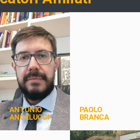
ANTONIO
PAOLO
ANGELUCCI
BRANCA
CENTRO FIDR
PROGETTI
CONFEREN