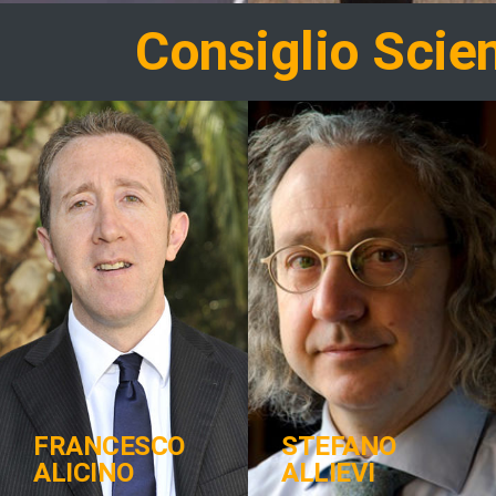
Consiglio Scien
FRANCESCO
STEFANO
ALICINO
ALLIEVI