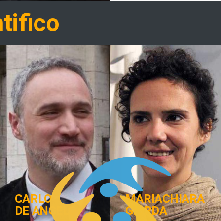
tifico
CARLO
MARIACHIARA
DE ANGELO
GIORDA