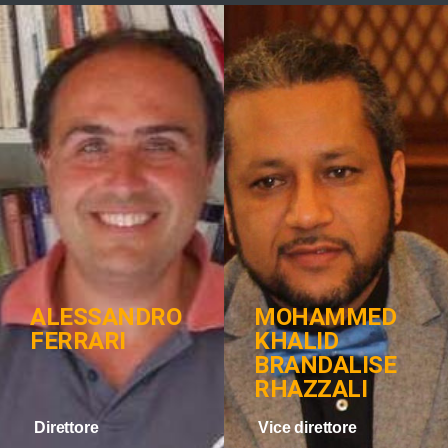
ALESSANDRO
MOHAMMED
FERRARI
KHALID
BRANDALISE
RHAZZALI
Direttore
Vice direttore