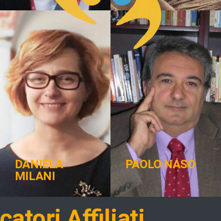
DANIELA
PAOLO NASO
MILANI
atori Affiliati