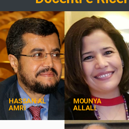
HASSAN AL
MOUNYA
AMRI
ALLALI