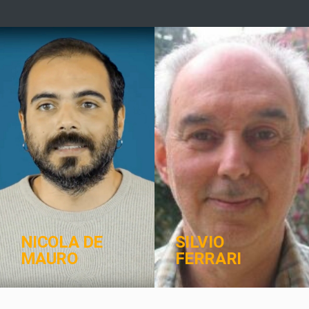
NICOLA DE
SILVIO
MAURO
FERRARI
ZE
WORKSHOP