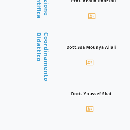
Scientifica
Direzione
Prof. Khalid Rhazzali
Didattico
Coordinamento
Dott.ssa Mounya Allali
Dott. Youssef Sbai