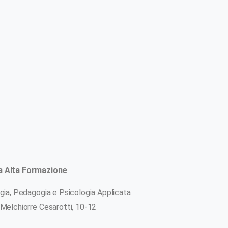
ZE
WORKSHOP
ca Alta Formazione
ogia, Pedagogia e Psicologia Applicata
 Melchiorre Cesarotti, 10-12