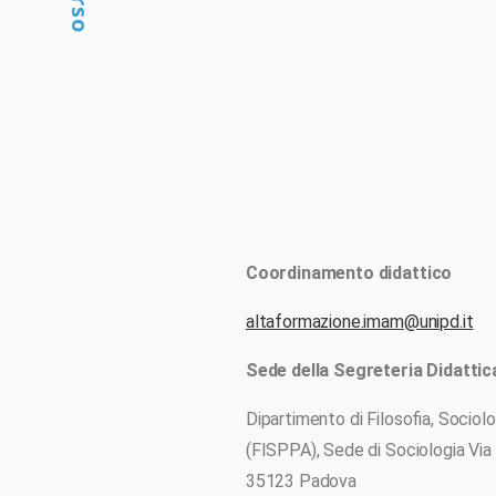
Coordinamento didattico
CENTRO FIDR
PROGETTI
CONFEREN
altaformazione.imam@unipd.it
Sede della Segreteria Didatti
Dipartimento di Filosofia, Sociol
(FISPPA), Sede di Sociologia Via
35123 Padova