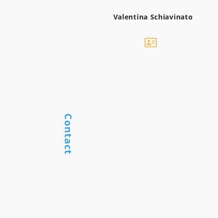
Valentina Schiavinato
Contact
Dipartimento di Diritto, Economia e
Culture
Università degli Studi dell'Insubria
Indirizzo:
Via Regina Teodolinda, 37, 22100