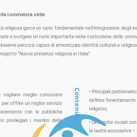
lla convivenza civile
rtà religiosa gioca un ruolo fondamentale nell’integrazione degli ind
ate a svolgere un ruolo importante nella costruzione della conviv
nsieme percorsi capaci di armonizzare identità culturali e religiose
progetto “Nuove presenze religiose in Italia”
Contenuti
• Principali problemati
he vogliano meglio conoscere
definire l’orientamento
o per offrire un miglior servizio
religioso;
ficacemente con le pubbliche
o privilegiari i membri delle
• Dinamiche sociali co
le realtà associative –