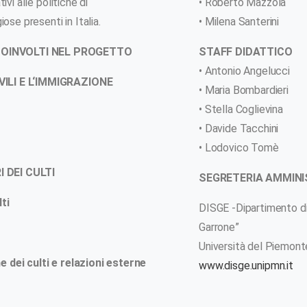
vi alle politiche di
• Roberto Mazzola
ose presenti in Italia.
• Milena Santerini
CENTRO FIDR
PROGETTI
CONFEREN
COINVOLTI NEL PROGETTO
STAFF DIDATTICO
• Antonio Angelucci
VILI E L‘IMMIGRAZIONE
• Maria Bombardieri
• Stella Coglievina
• Davide Tacchini
• Lodovico Tomè
 DEI CULTI
SEGRETERIA AMMINI
ti
DISGE -Dipartimento di
Garrone”
Portale finanziato nell'ambito del
Università del Piemon
progetto PriMED
he dei culti e relazioni esterne
www.disge.unipmn.it