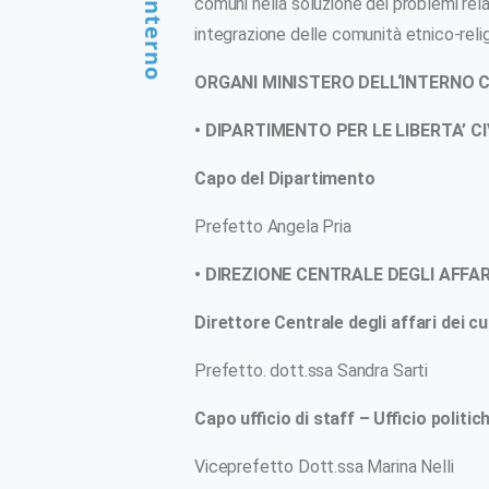
comuni nella soluzione dei problemi relati
integrazione delle comunità etnico-religi
ORGANI MINISTERO DELL‘INTERNO 
• DIPARTIMENTO PER LE LIBERTA’ CI
Dipartimento di Diritto, Economia e
Culture
Capo del Dipartimento
Università degli Studi dell'Insubria
Indirizzo:
Via Regina Teodolinda, 37, 22100
Prefetto Angela Pria
Como CO
• DIREZIONE CENTRALE DEGLI AFFARI
Direttore Centrale degli affari dei cul
Prefetto. dott.ssa Sandra Sarti
Capo ufficio di staff – Ufficio politic
Viceprefetto Dott.ssa Marina Nelli