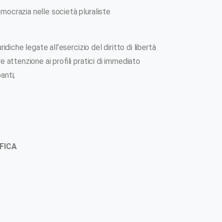
mocrazia nelle società pluraliste
uridiche legate all’esercizio del diritto di libertà
re attenzione ai profili pratici di immediato
anti;
FICA