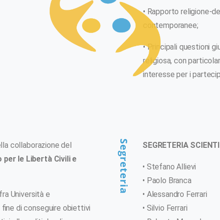
• Rapporto religione-de
contemporanee;
• Principali questioni gi
religiosa, con particola
interesse per i partecip
Segreteria
ella collaborazione del
SEGRETERIA SCIENTI
per le Libertà Civili e
• Stefano Allievi
• Paolo Branca
fra Università e
• Alessandro Ferrari
fine di conseguire obiettivi
• Silvio Ferrari