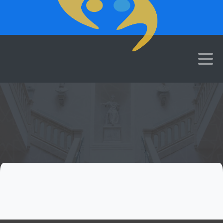
WORKSHOP
Portale finanziato nell'ambito del progetto PriMED
cookie
policy.