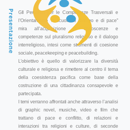
Presentazione
GIl Percorso per le Competenze Trasversali e
CENTRO FIDR
l’Orientamento “A scuola di dialogo e di pace”
mira all’acquisizione di conoscenze e
competenze sul pluralismo religioso e il dialogo
interreligioso, intesi come strumenti di coesione
sociale, peacekeeping e peacebuilding.
L’obiettivo è quello di valorizzare la diversità
culturale e religiosa e rimettere al centro il tema
della coesistenza pacifica come base della
PROGETTI
costruzione di una cittadinanza consapevole e
partecipata.
I temi verranno affrontati anche attraverso l’analisi
di graphic novel, musiche, video e film che
trattano di pace e conflitto, di relazioni e
interazioni tra religioni e culture, di seconde